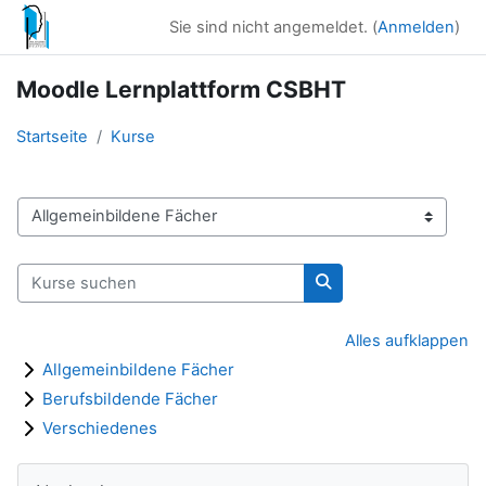
Zum Hauptinhalt
Sie sind nicht angemeldet. (
Anmelden
)
Moodle Lernplattform CSBHT
Startseite
Kurse
Kursbereiche
Kurse suchen
Kurse suchen
Alles aufklappen
Allgemeinbildene Fächer
Berufsbildende Fächer
Verschiedenes
Blöcke
Navigation überspringen